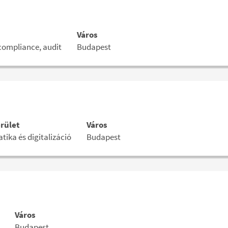
Város
compliance, audit
Budapest
rület
Város
tika és digitalizáció
Budapest
Város
Budapest