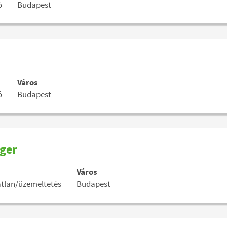
ó
Budapest
Város
ó
Budapest
ger
Város
tlan/üzemeltetés
Budapest