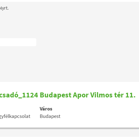
(aktuális
Nyrt.
oldal)
k
ácsadó_1124 Budapest Apor Vilmos tér 11.
Város
ügyfélkapcsolat
Budapest
se
ból