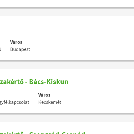
Város
ó
Budapest
szakértő - Bács-Kiskun
Város
ügyfélkapcsolat
Kecskemét