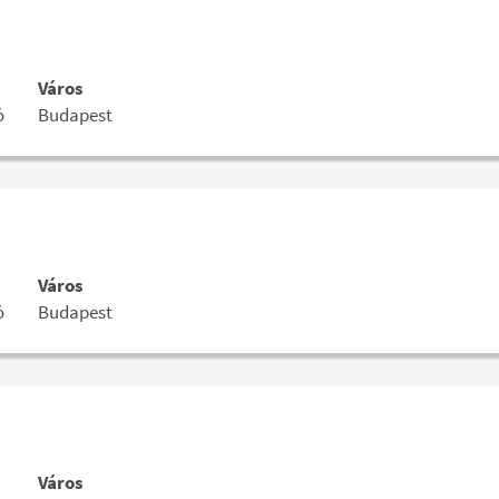
Város
ó
Budapest
ok
ot
Város
ó
Budapest
i
Város