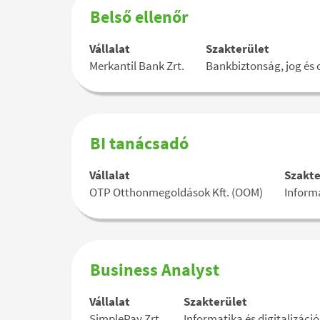
tartalmának
Pozíció
Jelölje
Belső ellenőr
megtekintéséhez.
megnevezése
ki
a
Vállalat
Szakterület
szóköz
Merkantil Bank Zrt.
Bankbiztonság, jog és 
billentyűvel
az
állásinformáció
teljes
tartalmának
Pozíció
Jelölje
BI tanácsadó
megtekintéséhez.
megnevezése
ki
a
Vállalat
Szakte
szóköz
OTP Otthonmegoldások Kft. (OOM)
Informa
billentyűvel
az
állásinformáció
teljes
tartalmának
Pozíció
Jelölje
Business Analyst
megtekintéséhez.
megnevezése
ki
a
Vállalat
Szakterület
szóköz
SimplePay Zrt.
Informatika és digitalizáció