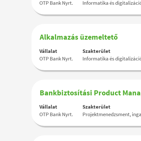
szóköz
OTP Bank Nyrt.
Informatika és digitalizáci
billentyűvel
az
állásinformáció
teljes
tartalmának
Pozíció
Jelölje
Alkalmazás üzemeltető
megtekintéséhez.
megnevezése
ki
a
Vállalat
Szakterület
szóköz
OTP Bank Nyrt.
Informatika és digitalizáci
billentyűvel
az
állásinformáció
teljes
tartalmának
Pozíció
Jelölje
Bankbiztosítási Product Mana
megtekintéséhez.
megnevezése
ki
a
Vállalat
Szakterület
szóköz
OTP Bank Nyrt.
Projektmenedzsment, inga
billentyűvel
az
állásinformáció
teljes