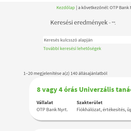
Kezdőlap
|
a következőnél: OTP Bank 
Keresési eredmények -
"".
További keresési lehetőségek
Keresési
1–20 megjelenítése a(z) 140 állásajánlatból
eredménye
-
Pozíció
Jelölje
8 vagy 4 órás Univerzális tan
"".
megnevezése
ki
1–
a
Vállalat
Szakterület
20
szóköz
OTP Bank Nyrt.
Fiókhálózat, értékesítés, 
megjeleníté
billentyűvel
a(z)
az
140
állásinformáció
állásajánlat