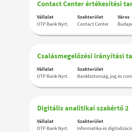
tartalmának
Pozíció
Jelölje
Contact Center értékesítési t
megtekintéséhez.
megnevezése
ki
a
Vállalat
Szakterület
Város
szóköz
OTP Bank Nyrt.
Contact Center
Budap
billentyűvel
az
állásinformáció
teljes
tartalmának
Pozíció
Jelölje
Csalásmegelőzési irányítási 
megtekintéséhez.
megnevezése
ki
a
Vállalat
Szakterület
szóköz
OTP Bank Nyrt.
Bankbiztonság, jog és com
billentyűvel
az
állásinformáció
teljes
tartalmának
Pozíció
Jelölje
Digitális analitikai szakértő 2
megtekintéséhez.
megnevezése
ki
a
Vállalat
Szakterület
szóköz
OTP Bank Nyrt.
Informatika és digitalizáci