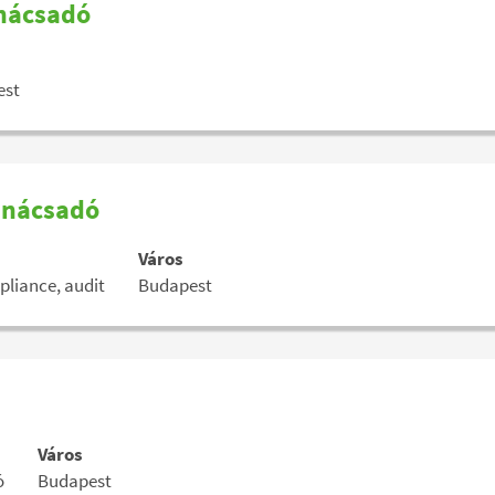
anácsadó
est
tanácsadó
Város
pliance, audit
Budapest
Város
ó
Budapest