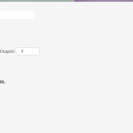
t kapni:
ék.