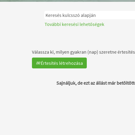
További keresési lehetőségek
Válassza ki, milyen gyakran (nap) szeretne értesítés
Értesítés létrehozása
Sajnáljuk, de ezt az állást már betöltött