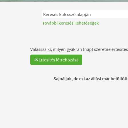
További keresési lehetőségek
Válassza ki, milyen gyakran (nap) szeretne értesítés
Értesítés létrehozása
Sajnáljuk, de ezt az állást már betöltött