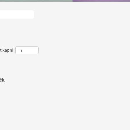
t kapni:
ék.