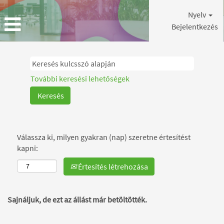
Nyelv
Bejelentkezés
További keresési lehetőségek
Válassza ki, milyen gyakran (nap) szeretne értesítést
kapni:
Értesítés létrehozása
Sajnáljuk, de ezt az állást már betöltötték.