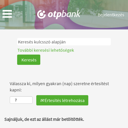
Bejelentkezés
További keresési lehetőségek
Válassza ki, milyen gyakran (nap) szeretne értesítést
kapni:
Értesítés létrehozása
Sajnáljuk, de ezt az állást már betöltötték.