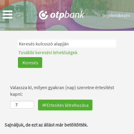
Bejelentkezés
További keresési lehetőségek
Válassza ki, milyen gyakran (nap) szeretne értesítést
kapni:
Értesítés létrehozása
Sajnáljuk, de ezt az állást már betöltötték.