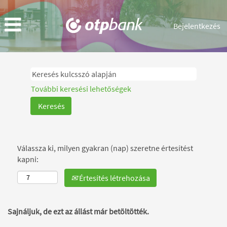
Bejelentkezés
További keresési lehetőségek
Válassza ki, milyen gyakran (nap) szeretne értesítést
kapni:
Értesítés létrehozása
Sajnáljuk, de ezt az állást már betöltötték.