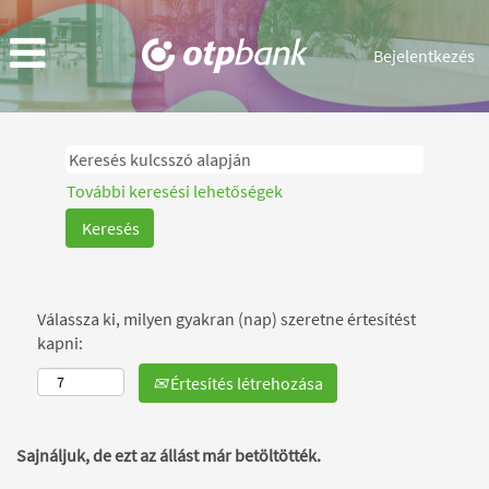
Bejelentkezés
További keresési lehetőségek
Válassza ki, milyen gyakran (nap) szeretne értesítést
kapni:
Értesítés létrehozása
Sajnáljuk, de ezt az állást már betöltötték.