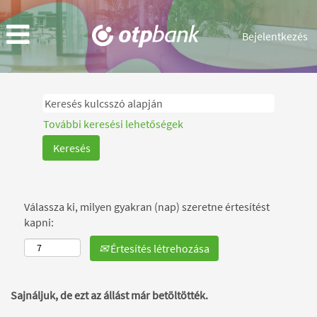
Bejelentkezés
További keresési lehetőségek
Válassza ki, milyen gyakran (nap) szeretne értesítést
kapni:
Értesítés létrehozása
Sajnáljuk, de ezt az állást már betöltötték.