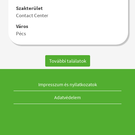
az
állásinformáció
Szakterület
állásajánlat
teljes
Contact Center
összes
tartalmának
részletét.
megtekintéséhez.
Város
Pécs
További találatok
Impresszum és nyilatkozatok
Adatvédelem