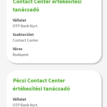
Contact Center értékesítési
"".
megnevezése
ki
tanácsadó
1–
a
2
szóköz
megjelenítése
Vállalat
billentyűvel
a(z)
OTP Bank Nyrt.
az
2
állásinformáció
Szakterület
állásajánlatból
teljes
Contact Center
A
tartalmának
TAB
megtekintéséhez.
Város
billentyűvel
Budapest
tud
navigálni
az
állásajánlatok
listájában.
Pozíció
Jelölje
Pécsi Contact Center
Adott
megnevezése
ki
értékesítési tanácsadó
állásajánlatot
a
kijelölve
szóköz
tudja
Vállalat
billentyűvel
megtekinteni
OTP Bank Nyrt.
az