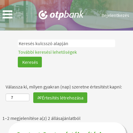
Bejelentkezés
Contact
Center
További keresési lehetőségek
Válassza ki, milyen gyakran (nap) szeretne értesítést kapni:
Értesítés létrehozása
Keresési
1–2 megjelenítése a(z) 2 állásajánlatból
eredmények
-
Pozíció
Jelölje